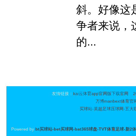
斜。好像这
争者来说，
的...
友情链接：
kai云体育app官网版下载官网
万博manbext体育
买球站-英超足球压球网-五大联
Powered by
bt买球站-bet买球网-bat365球盘-TVT体育足球-新2