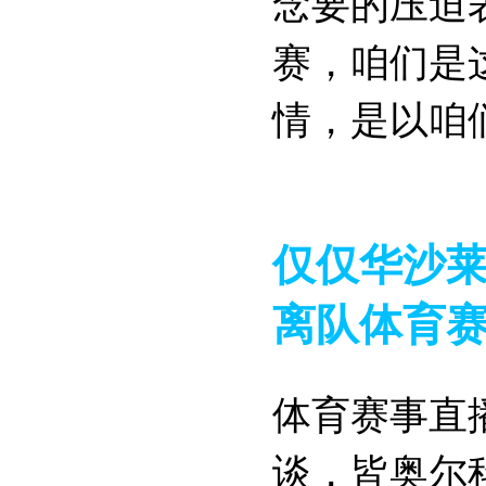
念要的压迫
赛，咱们是
情，是以咱们
仅仅华沙
离队体育
体育赛事直播
谈，皆奥尔