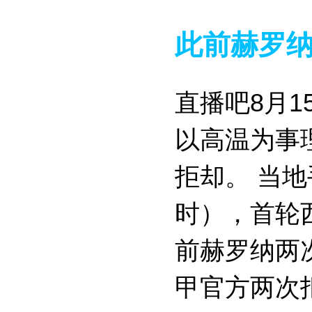
此前赫罗
直播吧8月1
以高温为事
拒却。 当地
时），首轮
前赫罗纳两
甲官方两次