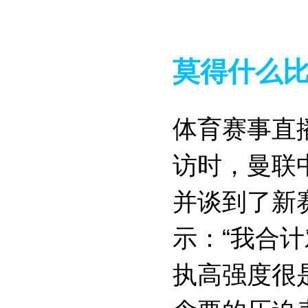
莫得什么
体育赛事直播 
访时，曼联
并谈到了新
示：“我合
执高强度很