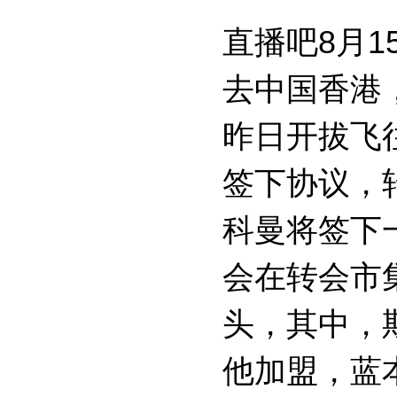
直播吧8月
去中国香港
昨日开拔飞
签下协议，
科曼将签下
会在转会市
头，其中，
他加盟，蓝